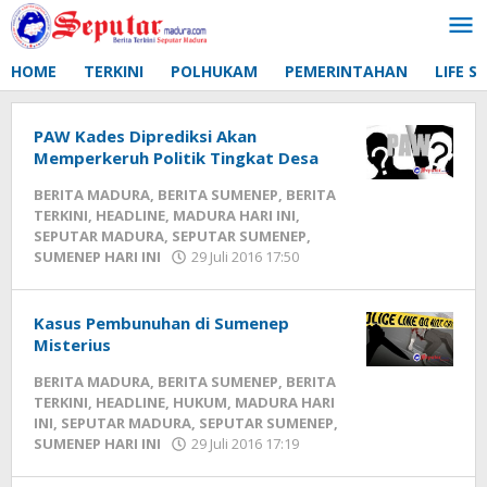
Lewati
ke
konten
HOME
TERKINI
POLHUKAM
PEMERINTAHAN
LIFE S
PAW Kades Diprediksi Akan
Memperkeruh Politik Tingkat Desa
BERITA MADURA
,
BERITA SUMENEP
,
BERITA
TERKINI
,
HEADLINE
,
MADURA HARI INI
,
SEPUTAR MADURA
,
SEPUTAR SUMENEP
,
SUMENEP HARI INI
29 Juli 2016 17:50
oleh
Fikhesa
Kasus Pembunuhan di Sumenep
Misterius
BERITA MADURA
,
BERITA SUMENEP
,
BERITA
TERKINI
,
HEADLINE
,
HUKUM
,
MADURA HARI
INI
,
SEPUTAR MADURA
,
SEPUTAR SUMENEP
,
SUMENEP HARI INI
29 Juli 2016 17:19
oleh
Fikhesa