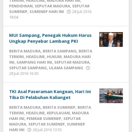
TERKINI
,
HEADLINE
,
MADURA HARI INI
,
PENDIDIKAN
,
SEPUTAR MADURA
,
SEPUTAR
SUMENEP
,
SUMENEP HARI INI
28 Juli 2016
18:04
oleh
Fikhesa
MUI Sampang, Penegak Hukum Harus
Ungkap Penyebar Lambang PKI
BERITA MADURA
,
BERITA SAMPANG
,
BERITA
TERKINI
,
HEADLINE
,
HUKUM
,
MADURA HARI
INI
,
SAMPANG HARI INI
,
SEPUTAR MADURA
,
SEPUTAR SAMPANG
,
ULAMA SAMPANG
28 Juli 2016 16:30
oleh
Fikhesa
TKI Asal Paseraman Kangean, Hari Ini
Tiba Di Pelabuhan Kalianget
BERITA MADURA
,
BERITA SUMENEP
,
BERITA
TERKINI
,
HEADLINE
,
KEPULAUAN
,
MADURA
HARI INI
,
PEMKAB SUMENEP
,
SEPUTAR
MADURA
,
SEPUTAR SUMENEP
,
SUMENEP
HARI INI
28 Juli 2016 13:55
oleh