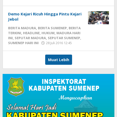
Fikhesa
Demo Kejari Ricuh Hingga Pintu Kejari
Jebol
BERITA MADURA
,
BERITA SUMENEP
,
BERITA
TERKINI
,
HEADLINE
,
HUKUM
,
MADURA HARI
INI
,
SEPUTAR MADURA
,
SEPUTAR SUMENEP
,
SUMENEP HARI INI
28 Juli 2016 12:45
oleh
Fikhesa
Muat Lebih