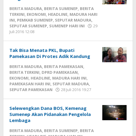
BERITA MADURA
,
BERITA SUMENEP
,
BERITA
TERKINI
,
EKONOMI
,
HEADLINE
,
MADURA HARI
INI
,
PEMKAB SUMENEP
,
SEPUTAR MADURA
,
SEPUTAR SUMENEP
,
SUMENEP HARI INI
29
Juli 2016 12:08
oleh
Fikhesa
Tak Bisa Menata PKL, Bupati
Pamekasan Di Protes Adik Kandung
BERITA MADURA
,
BERITA PAMEKASAN
,
BERITA TERKINI
,
DPRD PAMEKASAN
,
EKONOMI
,
HEADLINE
,
MADURA HARI INI
,
PAMEKASAN HARI INI
,
SEPUTAR MADURA
,
SEPUTAR PAMEKASAN
28 Juli 2016 19:27
oleh
Fikhesa
Selewengkan Dana BOS, Kemenag
Sumenep Akan Pidanakan Pengelola
Lembaga
BERITA MADURA
,
BERITA SUMENEP
,
BERITA