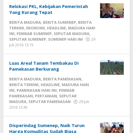
Relokasi PKL, Kebijakan Pemerintah
Yang Kurang Tepat
BERITA MADURA
,
BERITA SUMENEP
,
BERITA
TERKINI
,
EKONOMI
,
HEADLINE
,
MADURA HARI
INI
,
PEMKAB SUMENEP
,
SEPUTAR MADURA
,
SEPUTAR SUMENEP
,
SUMENEP HARI INI
29
Juli 2016 13:15
oleh
Fikhesa
Luas Areal Tanam Tembakau Di
Pamekasan Berkurang
BERITA MADURA
,
BERITA PAMEKASAN
,
BERITA TERKINI
,
HEADLINE
,
MADURA HARI
INI
,
PAMEKASAN HARI INI
,
PEMKAB
PAMEKASAN
,
PERTANIAN
,
SEPUTAR
MADURA
,
SEPUTAR PAMEKASAN
29 Juli
2016 12:45
oleh
Fikhesa
Disperindag Sumenep, Naik Turun
Harga Komuditas Sudah Biasa