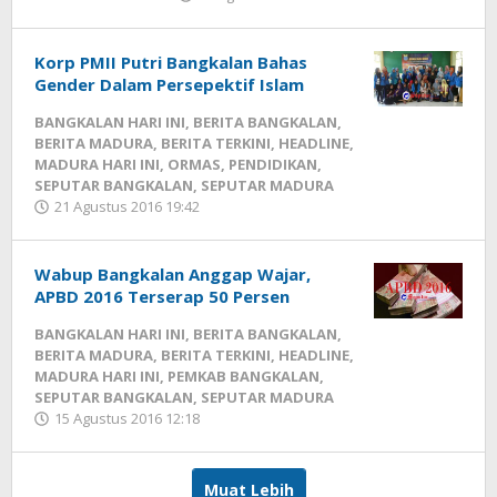
Fikhesa
Korp PMII Putri Bangkalan Bahas
Gender Dalam Persepektif Islam
BANGKALAN HARI INI
,
BERITA BANGKALAN
,
BERITA MADURA
,
BERITA TERKINI
,
HEADLINE
,
MADURA HARI INI
,
ORMAS
,
PENDIDIKAN
,
SEPUTAR BANGKALAN
,
SEPUTAR MADURA
21 Agustus 2016 19:42
oleh
Fikhesa
Wabup Bangkalan Anggap Wajar,
APBD 2016 Terserap 50 Persen
BANGKALAN HARI INI
,
BERITA BANGKALAN
,
BERITA MADURA
,
BERITA TERKINI
,
HEADLINE
,
MADURA HARI INI
,
PEMKAB BANGKALAN
,
SEPUTAR BANGKALAN
,
SEPUTAR MADURA
15 Agustus 2016 12:18
oleh
Fikhesa
Muat Lebih