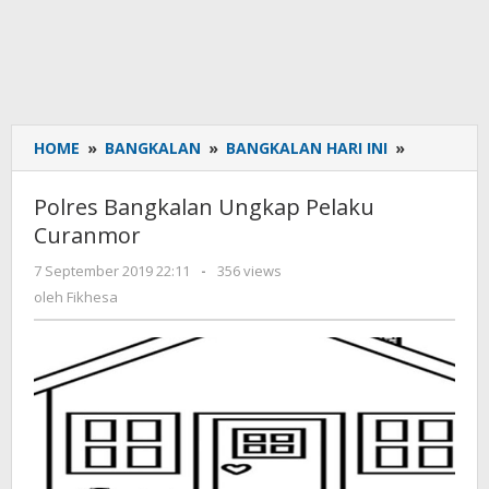
HOME
»
BANGKALAN
»
BANGKALAN HARI INI
»
Polres
Bangkala
Ungkap
Polres Bangkalan Ungkap Pelaku
Pelaku
Curanmor
Curanmor
7 September 2019 22:11
oleh
-
356 views
Fikhesa
oleh
Fikhesa