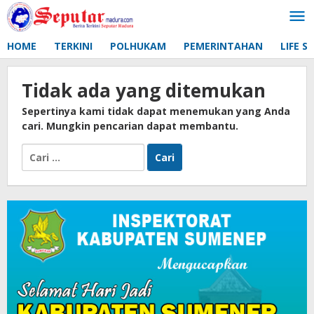
Lewati
ke
konten
HOME
TERKINI
POLHUKAM
PEMERINTAHAN
LIFE S
Tidak ada yang ditemukan
Sepertinya kami tidak dapat menemukan yang Anda
cari. Mungkin pencarian dapat membantu.
Cari
untuk: