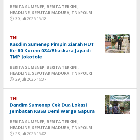
BERITA SUMENEP
,
BERITA TERKINI
,
HEADLINE
,
SEPUTAR MADURA
,
TNI/POLRI
30 Juli 2026 15:18
oleh
Fikhesa
TNI
Kasdim Sumenep Pimpin Ziarah HUT
Ke-60 Korem 084/Bhaskara Jaya di
TMP Jokotole
BERITA SUMENEP
,
BERITA TERKINI
,
HEADLINE
,
SEPUTAR MADURA
,
TNI/POLRI
29 Juli 2026 16:37
oleh
Fikhesa
TNI
Dandim Sumenep Cek Dua Lokasi
Jembatan KBSB Demi Warga Gapura
BERITA SUMENEP
,
BERITA TERKINI
,
HEADLINE
,
SEPUTAR MADURA
,
TNI/POLRI
28 Juli 2026 15:02
oleh
Fikhesa