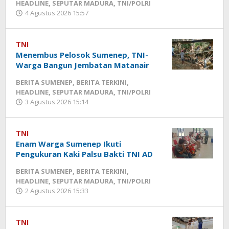
TNI/POLRI
HEADLINE
,
SEPUTAR MADURA
,
TNI/POLRI
4 Agustus 2026 15:57
oleh
5
Fikhesa
Agustus
2026
TNI
15:28
Menembus Pelosok Sumenep, TNI-
oleh
Warga Bangun Jembatan Matanair
Fikhesa
BERITA SUMENEP
,
BERITA TERKINI
,
HEADLINE
,
SEPUTAR MADURA
,
TNI/POLRI
3 Agustus 2026 15:14
oleh
Fikhesa
TNI
Enam Warga Sumenep Ikuti
Pengukuran Kaki Palsu Bakti TNI AD
BERITA SUMENEP
,
BERITA TERKINI
,
HEADLINE
,
SEPUTAR MADURA
,
TNI/POLRI
2 Agustus 2026 15:33
oleh
Fikhesa
TNI