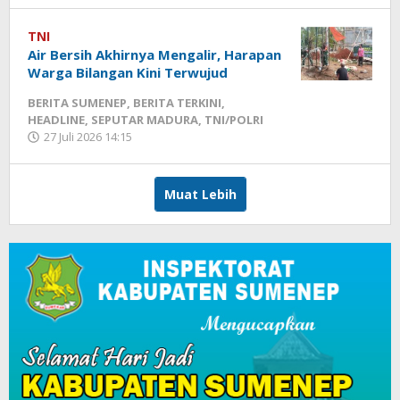
TNI
Air Bersih Akhirnya Mengalir, Harapan
Warga Bilangan Kini Terwujud
BERITA SUMENEP
,
BERITA TERKINI
,
HEADLINE
,
SEPUTAR MADURA
,
TNI/POLRI
27 Juli 2026 14:15
oleh
Fikhesa
Muat Lebih