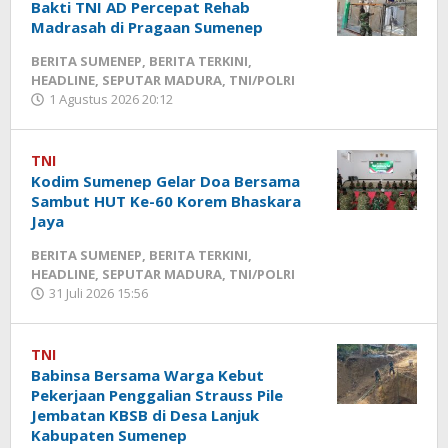
Bakti TNI AD Percepat Rehab
Madrasah di Pragaan Sumenep
BERITA SUMENEP
,
BERITA TERKINI
,
HEADLINE
,
SEPUTAR MADURA
,
TNI/POLRI
1 Agustus 2026 20:12
oleh
Fikhesa
TNI
Kodim Sumenep Gelar Doa Bersama
Sambut HUT Ke-60 Korem Bhaskara
Jaya
BERITA SUMENEP
,
BERITA TERKINI
,
HEADLINE
,
SEPUTAR MADURA
,
TNI/POLRI
31 Juli 2026 15:56
oleh
Fikhesa
TNI
Babinsa Bersama Warga Kebut
Pekerjaan Penggalian Strauss Pile
Jembatan KBSB di Desa Lanjuk
Kabupaten Sumenep