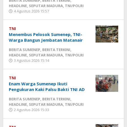
BERITA SUMENEP
,
BERITA TERKINI
,
HEADLINE
,
SEPUTAR MADURA
,
TNI/POLRI
4 Agustus 2026 15:57
oleh
Fikhesa
TNI
Menembus Pelosok Sumenep, TNI-
Warga Bangun Jembatan Matanair
BERITA SUMENEP
,
BERITA TERKINI
,
HEADLINE
,
SEPUTAR MADURA
,
TNI/POLRI
3 Agustus 2026 15:14
oleh
Fikhesa
TNI
Enam Warga Sumenep Ikuti
Pengukuran Kaki Palsu Bakti TNI AD
BERITA SUMENEP
,
BERITA TERKINI
,
HEADLINE
,
SEPUTAR MADURA
,
TNI/POLRI
2 Agustus 2026 15:33
oleh
Fikhesa