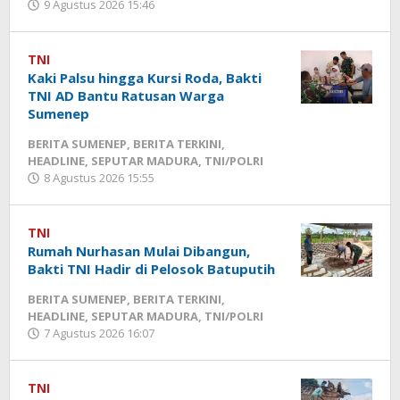
9 Agustus 2026 15:46
oleh
TNI/POLRI
Fikhesa
10
Agustus
TNI
2026
Kaki Palsu hingga Kursi Roda, Bakti
15:30
TNI AD Bantu Ratusan Warga
oleh
Sumenep
Fikhesa
BERITA SUMENEP
,
BERITA TERKINI
,
HEADLINE
,
SEPUTAR MADURA
,
TNI/POLRI
8 Agustus 2026 15:55
oleh
Fikhesa
TNI
Rumah Nurhasan Mulai Dibangun,
Bakti TNI Hadir di Pelosok Batuputih
BERITA SUMENEP
,
BERITA TERKINI
,
HEADLINE
,
SEPUTAR MADURA
,
TNI/POLRI
7 Agustus 2026 16:07
oleh
Fikhesa
TNI