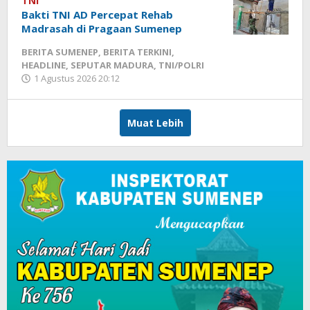
TNI
Bakti TNI AD Percepat Rehab
Madrasah di Pragaan Sumenep
BERITA SUMENEP
,
BERITA TERKINI
,
HEADLINE
,
SEPUTAR MADURA
,
TNI/POLRI
1 Agustus 2026 20:12
oleh
Fikhesa
Muat Lebih