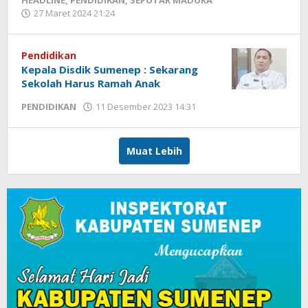
HEADLINE
,
PENDIDIKAN
,
SEPUTAR MADURA
27 Maret 2024 21:24
oleh
Fikhesa
Pendidikan
Kepala Disdik Sumenep : Sekarang
Sekolah Harus Ramah Anak
PENDIDIKAN
11 Desember 2023 14:31
oleh
Fikhesa
Muat Lebih