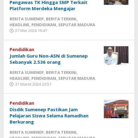
Pengawas TK Hingga SMP Terkait
Platform Merdeka Mengajar
BERITA SUMENEP
,
BERITA TERKINI
,
HEADLINE
,
PENDIDIKAN
,
SEPUTAR MADURA
27 Mei 2024 19:47
oleh
Fikhesa
Pendidikan
Jumlah Guru Non-ASN di Sumenep
Sebanyak 2.536 orang
BERITA SUMENEP
,
BERITA TERKINI
,
HEADLINE
,
PENDIDIKAN
,
SEPUTAR MADURA
31 Maret 2024 23:51
oleh
Fikhesa
Pendidikan
Disdik Sumenep Pastikan Jam
Pelajaran Siswa Selama Ramadhan
Berkurang
BERITA SUMENEP
,
BERITA TERKINI
,