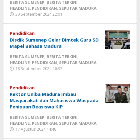
MADURA
BERITA SUMENEP
,
BERITA TERKINI
,
HEADLINE
,
PENDIDIKAN
,
SEPUTAR MADURA
10
30 September 2024 22:01
oleh
Februari
Fikhesa
2025
14:05
Pendidikan
oleh
Disdik Sumenep Gelar Bimtek Guru SD
Fikhesa
Mapel Bahasa Madura
BERITA SUMENEP
,
BERITA TERKINI
,
HEADLINE
,
PENDIDIKAN
,
SEPUTAR MADURA
18 September 2024 16:37
oleh
Fikhesa
Pendidikan
Rektor Uniba Madura Imbau
Masyarakat dan Mahasiswa Waspada
Penipuan Beasiswa KIP
BERITA SUMENEP
,
BERITA TERKINI
,
HEADLINE
,
PENDIDIKAN
,
SEPUTAR MADURA
17 Agustus 2024 14:48
oleh
Fikhesa