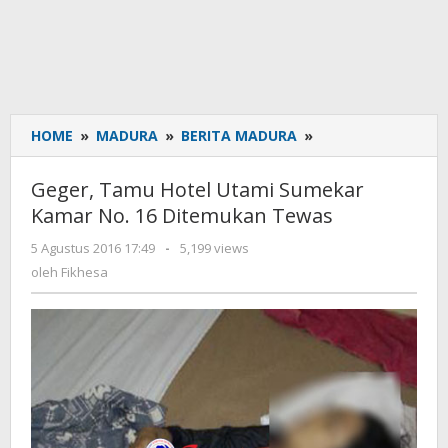
HOME
»
MADURA
»
BERITA MADURA
»
Geger,
Tamu
Hotel
Geger, Tamu Hotel Utami Sumekar
Utami
Kamar No. 16 Ditemukan Tewas
Sumekar
Kamar
5 Agustus 2016 17:49
oleh
-
5,199 views
No.
Fikhesa
oleh
Fikhesa
16
Ditemukan
Tewas