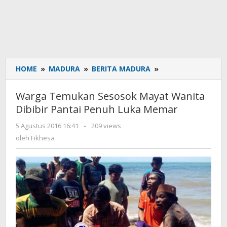
HOME
»
MADURA
»
BERITA MADURA
»
Warga
Temukan
Sesosok
Warga Temukan Sesosok Mayat Wanita
Mayat
Dibibir Pantai Penuh Luka Memar
Wanita
Dibibir
5 Agustus 2016 16:41
oleh
-
209 views
Pantai
Fikhesa
oleh
Fikhesa
Penuh
Luka
Memar