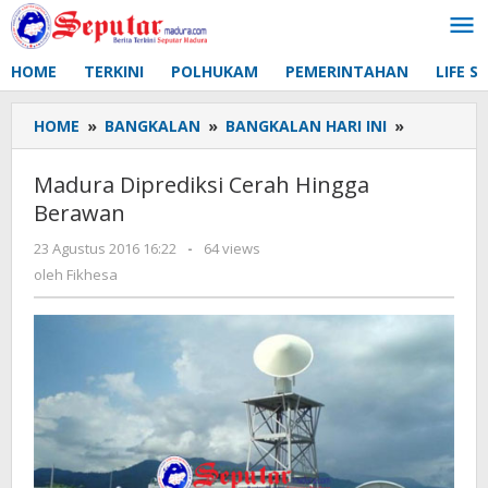
Lewati
ke
konten
HOME
TERKINI
POLHUKAM
PEMERINTAHAN
LIFE S
HOME
»
BANGKALAN
»
BANGKALAN HARI INI
»
Madura
Diprediksi
Cerah
Madura Diprediksi Cerah Hingga
Hingga
Berawan
Berawan
23 Agustus 2016 16:22
oleh
-
64 views
Fikhesa
oleh
Fikhesa