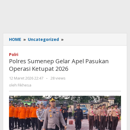
HOME
»
Uncategorized
»
Polres
Sumenep
Gelar
Polri
Apel
Polres Sumenep Gelar Apel Pasukan
Pasukan
Operasi Ketupat 2026
Operasi
Ketupat
12 Maret 2026 22:47
oleh
-
28 views
2026
Fikhesa
oleh
Fikhesa