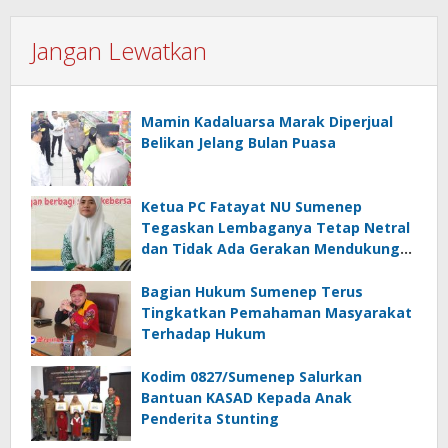
Jangan Lewatkan
Mamin Kadaluarsa Marak Diperjual
Belikan Jelang Bulan Puasa
Ketua PC Fatayat NU Sumenep
Tegaskan Lembaganya Tetap Netral
dan Tidak Ada Gerakan Mendukung
Capres Cawapres Tertentu di Pemilu
2024
Bagian Hukum Sumenep Terus
Tingkatkan Pemahaman Masyarakat
Terhadap Hukum
Kodim 0827/Sumenep Salurkan
Bantuan KASAD Kepada Anak
Penderita Stunting