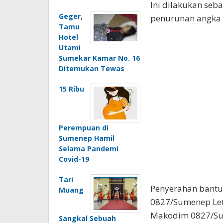
Ini dilakukan seb
Geger,
penurunan angka 
Tamu
Hotel
Utami
Sumekar Kamar No. 16
Ditemukan Tewas
15 Ribu
Perempuan di
Sumenep Hamil
Selama Pandemi
Covid-19
Tari
Penyerahan bantua
Muang
0827/Sumenep Let
Makodim 0827/Sum
Sangkal Sebuah