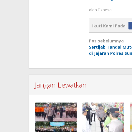
oleh
Fikhesa
Ikuti Kami Pada
Navigasi
Pos sebelumnya
Sertijab Tandai Mut
pos
di Jajaran Polres S
Jangan Lewatkan