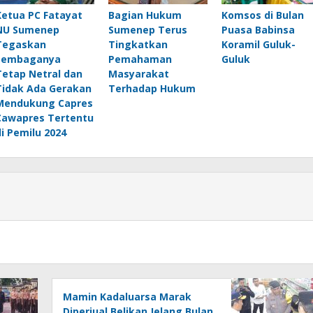
Ketua PC Fatayat
Bagian Hukum
Komsos di Bulan
NU Sumenep
Sumenep Terus
Puasa Babinsa
Tegaskan
Tingkatkan
Koramil Guluk-
Lembaganya
Pemahaman
Guluk
Tetap Netral dan
Masyarakat
Tidak Ada Gerakan
Terhadap Hukum
Mendukung Capres
Cawapres Tertentu
di Pemilu 2024
Mamin Kadaluarsa Marak
Diperjual Belikan Jelang Bulan