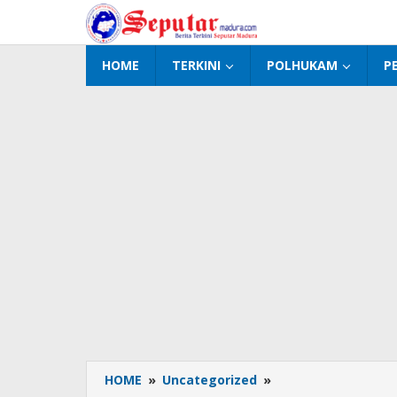
Lewati
ke
konten
HOME
TERKINI
POLHUKAM
P
HOME
»
Uncategorized
»
Kodim