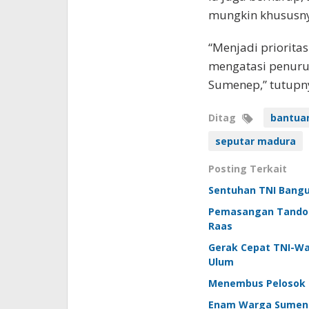
mungkin khususny
“Menjadi priorit
mengatasi penurun
Sumenep,” tutupn
Ditag
bantua
seputar madura
Posting Terkait
Sentuhan TNI Bangu
Pemasangan Tandon 
Raas
Gerak Cepat TNI-W
Ulum
Menembus Pelosok 
Enam Warga Sumenep