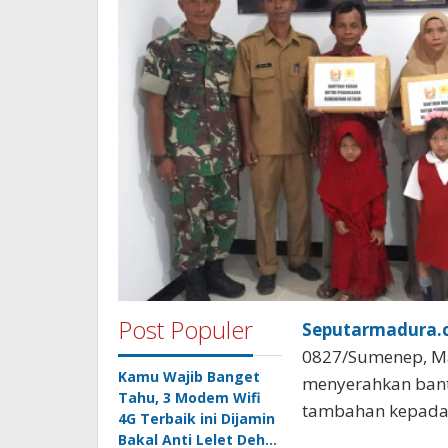
Post Populer
Seputarmadura.c
0827/Sumenep, Mad
Kamu Wajib Banget
menyerahkan bant
Tahu, 3 Modem Wifi
tambahan kepada 
4G Terbaik ini Dijamin
Bakal Anti Lelet Deh…