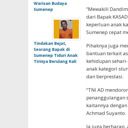
Warisan Budaya
“Mewakili Dandim
Sumenep
dari Bapak KASAD
keperluan anak ka
Sumenep cepat me
Tindakan Bejat,
Pihaknya juga m
Seorang Bapak di
bantuan terkait a
Sumenep Tiduri Anak
kehidupan sehari-
Tirinya Berulang Kali
anak kategori stu
dan berprestasi.
“TNI AD mendoro
penanggulangan st
kaitannya dengan 
Achmad Suyanto.
Ia juga berharap,