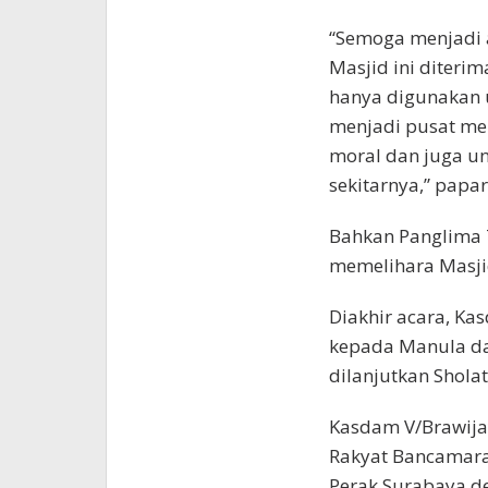
“S‎emoga menjadi
Masjid ini diteri
hanya digunakan u
menjadi pusat me
moral dan juga un
sekitarnya,” papa
Bahkan Panglima 
memelihara Masjid
Diakhir acara, Ka
kepada Manula da
dilanjutkan Shola
Kasdam V/Brawija
Rakyat Bancamara
Perak Surabaya d