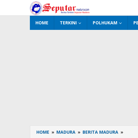
Lewati
ke
konten
HOME
TERKINI
POLHUKAM
P
HOME
»
MADURA
»
BERITA MADURA
»
Kasd