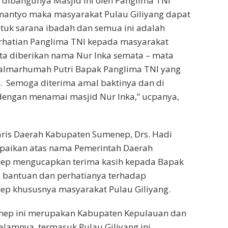
dibangunya Masjid ini oleh Panglima TNI
antyo maka masyarakat Pulau Giliyang dapat
uk sarana ibadah dan semua ini adalah
rhatian Panglima TNI kepada masyarakat
rta diberikan nama Nur Inka semata – mata
almarhumah Putri Bapak Panglima TNI yang
. Semoga diterima amal baktinya dan di
engan menamai masjid Nur Inka,” ucpanya,
aris Daerah Kabupaten Sumenep, Drs. Hadi
aikan a‎tas nama Pemerintah Daerah
ep mengucapkan terima kasih kepada Bapak
s bantuan dan perhatianya terhadap
p khususnya masyarakat Pulau Giliyang.
nep ini merupakan Kabupaten Kepulauan dan
lamnya, termasuk Pulau Giliyang ini