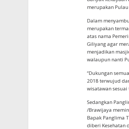
merupakan Pulau O
‎Dalam menyambut
merupakan termas
atas nama Pemeri
Giliyang agar mer
menjadikan masj
walaupun nanti Pu
“Dukungan semua 
2018 terwujud da
wisatawan sesuai t
Sedangkan Pangli
/Brawijaya ‎memin
Bapak Panglima TN
diberi Kesehatan 