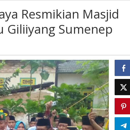
jaya
aya Resmikian Masjid
kian
d
u Giliiyang Sumenep
ang
nep