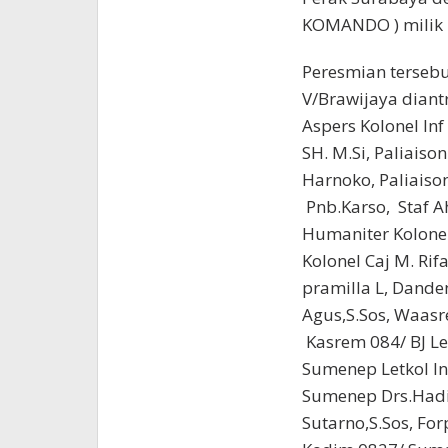
KOMANDO ) milik 
Peresmian tersebu
V/Brawijaya diant
Aspers Kolonel Inf
SH. M.Si, Paliaiso
Harnoko, ‎Paliais
Pnb.Karso, ‎ Staf
Humaniter Kolonel
Kolonel Caj M. Rif
pramilla L, ‎Dand
Agus,S.Sos, ‎Waas
‎Kasrem 084/ BJ L
Sumenep Letkol In
Sumenep Drs.Hadi
Sutarno,S.Sos, ‎Fo