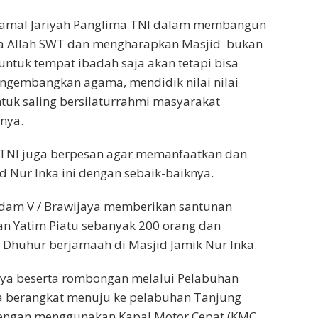
 amal Jariyah Panglima TNI dalam membangun
ma Allah SWT dan mengharapkan ‎Masjid bukan
ntuk tempat ibadah saja akan tetapi bisa
ngembangkan agama, mendidik nilai nilai
tuk saling bersilaturrahmi masyarakat
rnya.
TNI juga berpesan agar memanfaatkan dan
 Nur Inka ini dengan sebaik-baiknya.
sdam V / Brawijaya memberikan santunan
n Yatim Piatu sebanyak 200 orang dan
t Dhuhur berjamaah di Masjid Jamik Nur Inka.
ya beserta rombongan melalui Pelabuhan
 berangkat menuju ke pelabuhan Tanjung
engan menggunakan Kapal Motor Cepat (KMC.