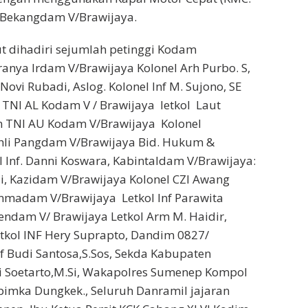
Bekangdam V/Brawijaya.
t dihadiri sejumlah petinggi Kodam
ranya Irdam V/Brawijaya Kolonel Arh Purbo. S,
 Novi Rubadi, Aslog. Kolonel Inf M. Sujono, SE
n TNI AL Kodam V / Brawijaya letkol Laut
on TNI AU Kodam V/Brawijaya Kolonel
 Ahli Pangdam V/Brawijaya Bid. Hukum &
 Inf. Danni Koswara, ‎Kabintaldam V/Brawijaya:
ai, ‎Kazidam V/Brawijaya Kolonel CZI Awang
enmadam V/Brawijaya Letkol Inf Parawita
rendam V/ Brawijaya Letkol Arm M. Haidir,
etkol INF Hery Suprapto, ‎Dandim 0827/
f Budi Santosa,S.Sos, ‎Sekda Kabupaten
 Soetarto,M.Si, ‎Wakapolres Sumenep Kompol
rpimka Dungkek., ‎Seluruh Danramil jajaran