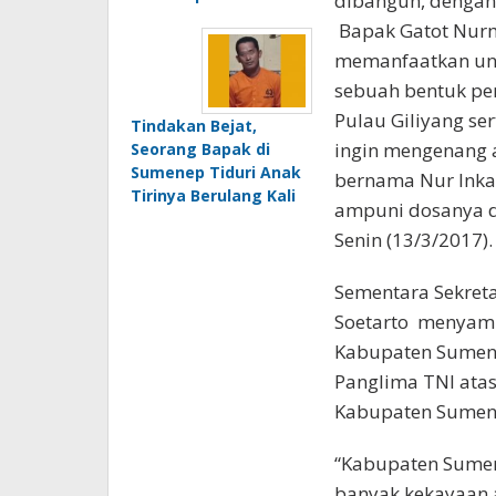
dibangun, dengan 
Bapak Gatot Nurm
memanfaatkan unt
sebuah bentuk pe
Pulau Giliyang se
Tindakan Bejat,
ingin mengenang 
Seorang Bapak di
Sumenep Tiduri Anak
bernama Nur Inka
Tirinya Berulang Kali
ampuni dosanya d
Senin (13/3/2017).
‎Sementara Sekret
Soetarto menyamp
Kabupaten Sumen
Panglima TNI ata
Kabupaten Sumene
“‎Kabupaten Sume
banyak kekayaan a