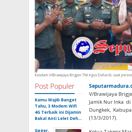
Kasdam V/Brawijaya Brigjen TNI Agus Duhardi, saat peresm
Post Populer
Seputarmadura.c
V/Brawijaya Brig
Kamu Wajib Banget
Jamik Nur Inka di
Tahu, 3 Modem Wifi
Dungkek, Kabupat
4G Terbaik ini Dijamin
(13/3/2017).
Bakal Anti Lelet Deh…
Geger,
‎Ketua Takmir Mas