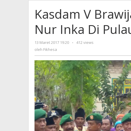
V
Brawi
Kasdam V Brawij
Resmi
Masji
Nur Inka Di Pula
Nur
Inka
Di
13 Maret 2017 19:20
oleh
-
412 views
Pulau
Fikhesa
oleh
Fikhesa
Giliiy
Sume