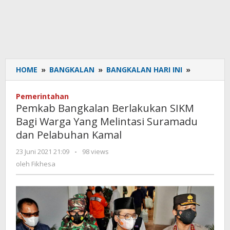
HOME
»
BANGKALAN
»
BANGKALAN HARI INI
»
Pemkab
Bangkala
Berlakuka
Pemerintahan
SIKM
Pemkab Bangkalan Berlakukan SIKM
Bagi
Bagi Warga Yang Melintasi Suramadu
Warga
dan Pelabuhan Kamal
Yang
Melintasi
23 Juni 2021 21:09
oleh
-
98 views
Suramadu
Fikhesa
oleh
Fikhesa
dan
Pelabuha
Kamal