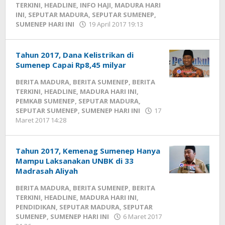
TERKINI
,
HEADLINE
,
INFO HAJI
,
MADURA HARI
INI
,
SEPUTAR MADURA
,
SEPUTAR SUMENEP
,
SUMENEP HARI INI
19 April 2017 19:13
oleh
Fikhesa
Tahun 2017, Dana Kelistrikan di
Sumenep Capai Rp8,45 milyar
BERITA MADURA
,
BERITA SUMENEP
,
BERITA
TERKINI
,
HEADLINE
,
MADURA HARI INI
,
PEMKAB SUMENEP
,
SEPUTAR MADURA
,
SEPUTAR SUMENEP
,
SUMENEP HARI INI
17
Maret 2017 14:28
oleh
Fikhesa
Tahun 2017, Kemenag Sumenep Hanya
Mampu Laksanakan UNBK di 33
Madrasah Aliyah
BERITA MADURA
,
BERITA SUMENEP
,
BERITA
TERKINI
,
HEADLINE
,
MADURA HARI INI
,
PENDIDIKAN
,
SEPUTAR MADURA
,
SEPUTAR
SUMENEP
,
SUMENEP HARI INI
6 Maret 2017