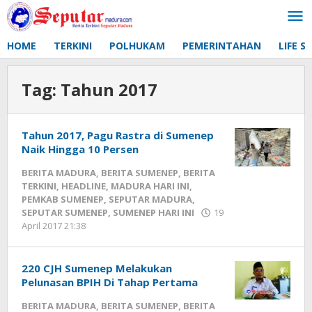
Lewati
ke
konten
HOME
TERKINI
POLHUKAM
PEMERINTAHAN
LIFE S
Tag:
Tahun 2017
Tahun 2017, Pagu Rastra di Sumenep
Naik Hingga 10 Persen
BERITA MADURA
,
BERITA SUMENEP
,
BERITA
TERKINI
,
HEADLINE
,
MADURA HARI INI
,
PEMKAB SUMENEP
,
SEPUTAR MADURA
,
SEPUTAR SUMENEP
,
SUMENEP HARI INI
19
April 2017 21:38
oleh
Fikhesa
220 CJH Sumenep Melakukan
Pelunasan BPIH Di Tahap Pertama
BERITA MADURA
,
BERITA SUMENEP
,
BERITA