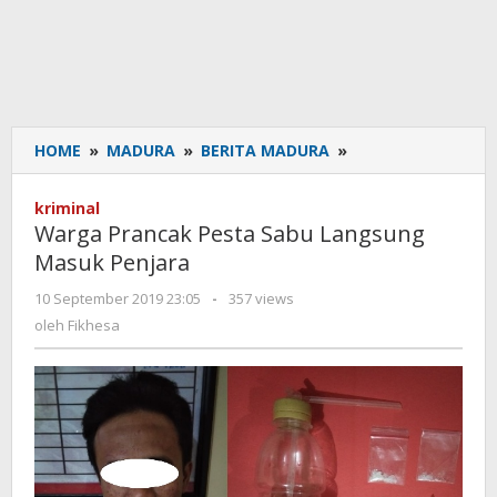
HOME
»
MADURA
»
BERITA MADURA
»
Warga
Prancak
Pesta
kriminal
Sabu
Warga Prancak Pesta Sabu Langsung
Langsung
Masuk Penjara
Masuk
Penjara
10 September 2019 23:05
oleh
-
357 views
Fikhesa
oleh
Fikhesa