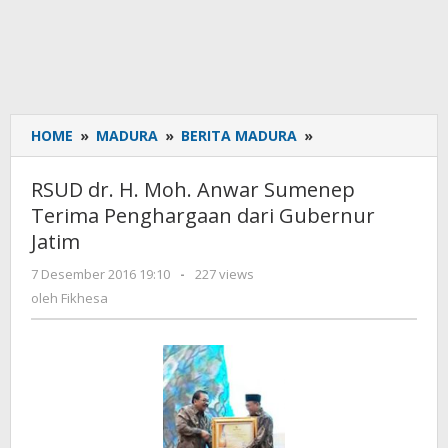
HOME
»
MADURA
»
BERITA MADURA
»
RSUD
dr.
H.
RSUD dr. H. Moh. Anwar Sumenep
Moh.
Terima Penghargaan dari Gubernur
Anwar
Jatim
Sumenep
Terima
7 Desember 2016 19:10
oleh
-
227 views
Penghargaan
Fikhesa
oleh
Fikhesa
dari
Gubernur
Jatim