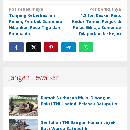
Navigasi
Pos sebelumnya
Pos berikutnya
Tunjang Keberhasilan
1,2 ton Raskin Raib,
pos
Panen, Pemkab Sumenep
Kadus Taman Ponjuk di
Hibahkan Roda Tiga dan
Pulau Giliraja Sumenep
Pompa Air
Dilaporkan ke Kejari
Jangan Lewatkan
Rumah Nurhasan Mulai Dibangun,
Bakti TNI Hadir di Pelosok Batuputih
Sentuhan TNI Bangun Hunian Layak
Bagi Warga Batuputih