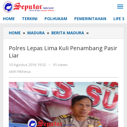
Lewati
ke
konten
HOME
TERKINI
POLHUKAM
PEMERINTAHAN
LIFE S
HOME
»
MADURA
»
BERITA MADURA
»
Polres
Lepas
Lima
Polres Lepas Lima Kuli Penambang Pasir
Kuli
Liar
Penambang
Pasir
10 Agustus 2016 19:32
oleh
-
91 views
Liar
Fikhesa
oleh
Fikhesa