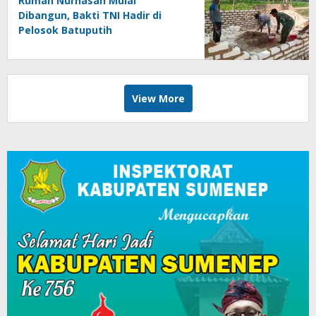
Rumah Nurhasan Mulai
Dibangun, Bakti TNI Hadir di
Pelosok Batuputih
View More