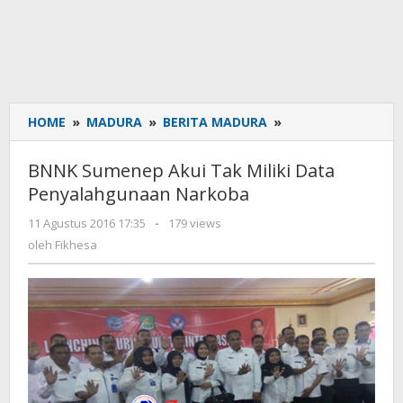
HOME
»
MADURA
»
BERITA MADURA
»
BNNK
Sumenep
Akui
BNNK Sumenep Akui Tak Miliki Data
Tak
Penyalahgunaan Narkoba
Miliki
Data
11 Agustus 2016 17:35
oleh
-
179 views
Penyalahgunaan
Fikhesa
oleh
Fikhesa
Narkoba