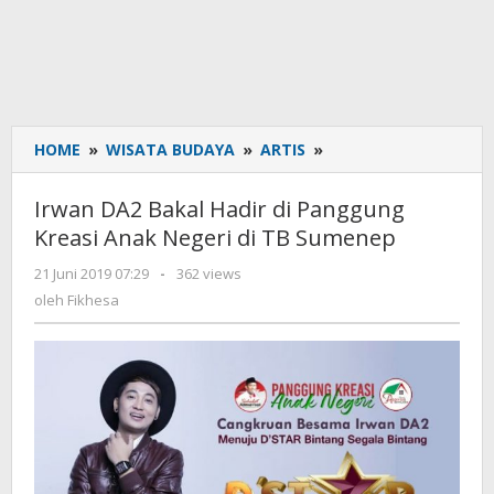
HOME
»
WISATA BUDAYA
»
ARTIS
»
Irwan
DA2
Bakal
Irwan DA2 Bakal Hadir di Panggung
Hadir
Kreasi Anak Negeri di TB Sumenep
di
Panggung
21 Juni 2019 07:29
oleh
-
362 views
Kreasi
Fikhesa
oleh
Fikhesa
Anak
Negeri
di
TB
Sumenep