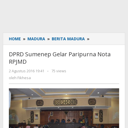
HOME
»
MADURA
»
BERITA MADURA
»
DPRD
Sumenep
Gelar
DPRD Sumenep Gelar Paripurna Nota
Paripurna
RPJMD
Nota
RPJMD
2 Agustus 2016 19:41
oleh
-
75 views
Fikhesa
oleh
Fikhesa