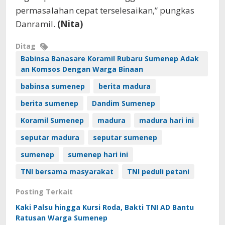
permasalahan cepat terselesaikan,” pungkas
Danramil. ‎
(Nita)
Ditag
Babinsa Banasare Koramil Rubaru Sumenep Adak
an Komsos Dengan Warga Binaan‎
babinsa sumenep
berita madura
berita sumenep
Dandim Sumenep
Koramil Sumenep
madura
madura hari ini
seputar madura
seputar sumenep
sumenep
sumenep hari ini
TNI bersama masyarakat
TNI peduli petani
Posting Terkait
Kaki Palsu hingga Kursi Roda, Bakti TNI AD Bantu
Ratusan Warga Sumenep