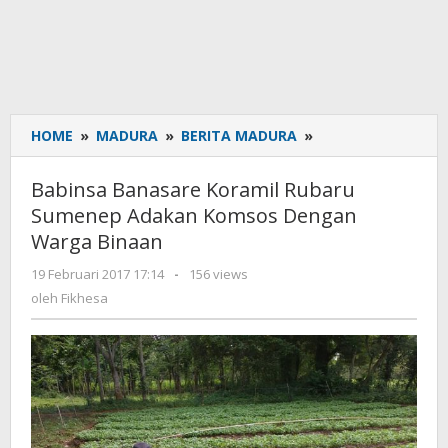
HOME
»
MADURA
»
BERITA MADURA
»
Babinsa
Banasare
Koramil
Babinsa Banasare Koramil Rubaru
Rubaru
Sumenep Adakan Komsos Dengan
Sumenep
Warga Binaan‎
Adakan
Komsos
19 Februari 2017 17:14
oleh
-
156 views
Dengan
Fikhesa
oleh
Fikhesa
Warga
Binaan‎