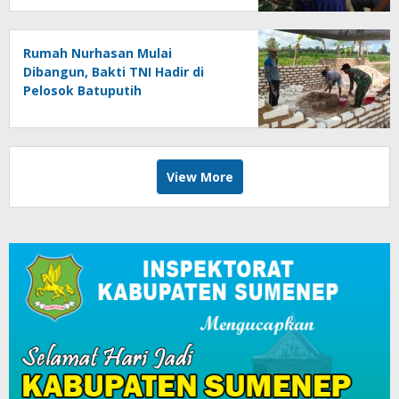
Rumah Nurhasan Mulai
Dibangun, Bakti TNI Hadir di
Pelosok Batuputih
View More