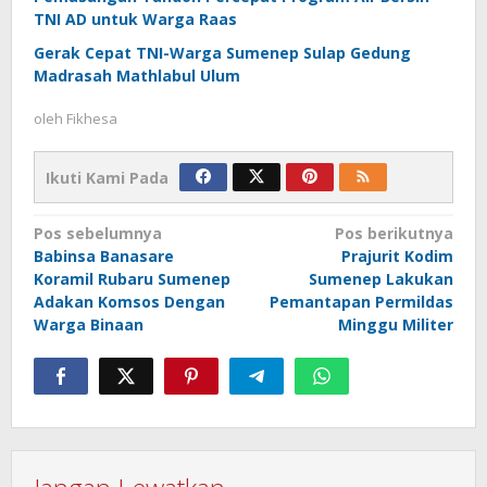
TNI AD untuk Warga Raas
Gerak Cepat TNI-Warga Sumenep Sulap Gedung
Madrasah Mathlabul Ulum
oleh
Fikhesa
Ikuti Kami Pada
Navigasi
Pos sebelumnya
Pos berikutnya
Babinsa Banasare
Prajurit Kodim
pos
Koramil Rubaru Sumenep
Sumenep Lakukan
Adakan Komsos Dengan
Pemantapan Permildas
Warga Binaan‎
Minggu Militer