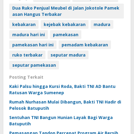
Dua Ruko Penjual Meubel di Jalan Jokotole Pamek
asan Hangus Terbakar
kebakaran
kejebak kebakaran
madura
madura hari ini
pamekasan
pamekasan hari ini
pemadam kebakaran
ruko terbakar
seputar madura
seputar pamekasan
Posting Terkait
Kaki Palsu hingga Kursi Roda, Bakti TNI AD Bantu
Ratusan Warga Sumenep
Rumah Nurhasan Mulai Dibangun, Bakti TNI Hadir di
Pelosok Batuputih
Sentuhan TNI Bangun Hunian Layak Bagi Warga
Batuputih
Pemasangan Tandon Percepat Program Air Bersih