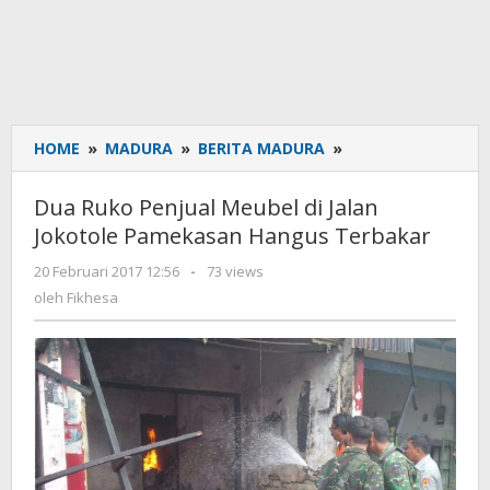
HOME
»
MADURA
»
BERITA MADURA
»
Dua
Ruko
Penjual
Dua Ruko Penjual Meubel di Jalan
Meubel
Jokotole Pamekasan Hangus Terbakar
di
Jalan
20 Februari 2017 12:56
oleh
-
73 views
Jokotole
Fikhesa
oleh
Fikhesa
Pamekasan
Hangus
Terbakar