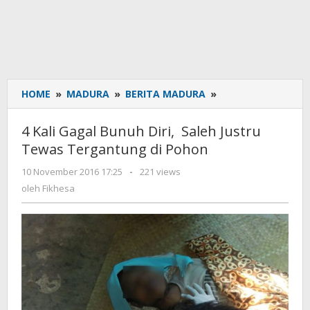
HOME
»
MADURA
»
BERITA MADURA
»
4
Kali
Gagal
4 Kali Gagal Bunuh Diri, Saleh Justru
Bunuh
Tewas Tergantung di Pohon
Diri,
Saleh
10 November 2016 17:25
oleh
-
221 views
Justru
Fikhesa
oleh
Fikhesa
Tewas
Tergantung
di
Pohon