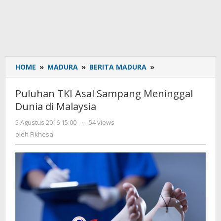
HOME
»
MADURA
»
BERITA MADURA
»
Puluhan
TKI
Asal
Puluhan TKI Asal Sampang Meninggal
Sampang
Dunia di Malaysia
Meninggal
Dunia
5 Agustus 2016 15:00
oleh
-
54 views
di
Fikhesa
oleh
Fikhesa
Malaysia