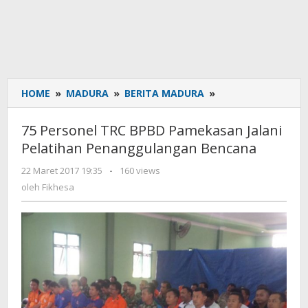
HOME
»
MADURA
»
BERITA MADURA
»
75
Personel
TRC
75 Personel TRC BPBD Pamekasan Jalani
BPBD
Pelatihan Penanggulangan Bencana
Pamekasan
Jalani
22 Maret 2017 19:35
oleh
-
160 views
Pelatihan
Fikhesa
oleh
Fikhesa
Penanggulangan
Bencana