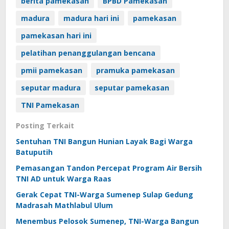
berita pamekasan
BPBD Pamekasan
madura
madura hari ini
pamekasan
pamekasan hari ini
pelatihan penanggulangan bencana
pmii pamekasan
pramuka pamekasan
seputar madura
seputar pamekasan
TNI Pamekasan
Posting Terkait
Sentuhan TNI Bangun Hunian Layak Bagi Warga
Batuputih
Pemasangan Tandon Percepat Program Air Bersih
TNI AD untuk Warga Raas
Gerak Cepat TNI-Warga Sumenep Sulap Gedung
Madrasah Mathlabul Ulum
Menembus Pelosok Sumenep, TNI-Warga Bangun