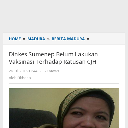
HOME
»
MADURA
»
BERITA MADURA
»
Dinkes
Sumenep
Belum
Dinkes Sumenep Belum Lakukan
Lakukan
Vaksinasi Terhadap Ratusan CJH
Vaksinasi
Terhadap
26 Juli 2016 12:44
oleh
-
73 views
Ratusan
Fikhesa
oleh
Fikhesa
CJH