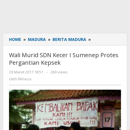
HOME
»
MADURA
»
BERITA MADURA
»
Wali
Murid
SDN
Wali Murid SDN Kecer I Sumenep Protes
Kecer
Pergantian Kepsek
I
Sumenep
29 Maret 2017 18:51
oleh
-
269 views
Protes
Fikhesa
oleh
Fikhesa
Pergantian
Kepsek