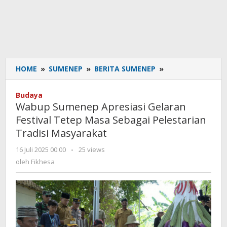
HOME
»
SUMENEP
»
BERITA SUMENEP
»
Wabup
Sumenep
Apresiasi
Budaya
Gelaran
Wabup Sumenep Apresiasi Gelaran
Festival
Festival Tetep Masa Sebagai Pelestarian
Tetep
Tradisi Masyarakat
Masa
Sebagai
16 Juli 2025 00:00
oleh
-
25 views
Pelestarian
Fikhesa
oleh
Fikhesa
Tradisi
Masyarakat