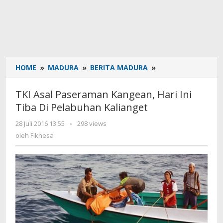
HOME
»
MADURA
»
BERITA MADURA
»
TKI
Asal
Paseraman
TKI Asal Paseraman Kangean, Hari Ini
Kangean,
Tiba Di Pelabuhan Kalianget
Hari
Ini
28 Juli 2016 13:55
oleh
-
298 views
Tiba
Fikhesa
oleh
Fikhesa
Di
Pelabuhan
Kalianget