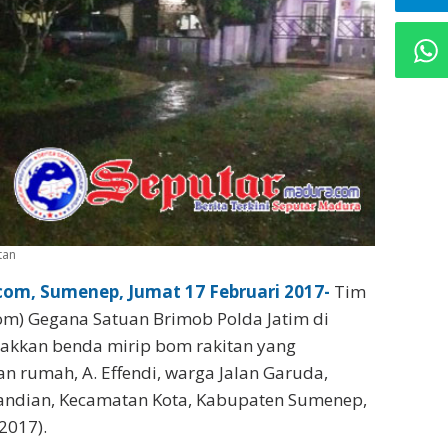
tan
om, Sumenep, Jumat 17 Februari 2017-
Tim
om) Gegana Satuan Brimob Polda Jatim di
kkan benda mirip bom rakitan yang
n rumah, A. Effendi, warga Jalan Garuda,
andian, Kecamatan Kota, Kabupaten Sumenep,
2017).