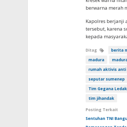
kresek warna hita
berwarna merah m
Kapolres berjanj
tersebut, karena 
kepada masyaraka
Ditag
berita 
madura
madura 
rumah aktivis ant
seputar sumenep
Tim Gegana Ledak
tim jihandak
Posting Terkait
Sentuhan TNI Bangu