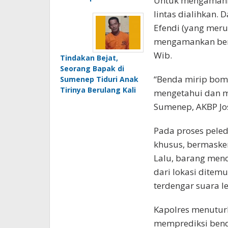
Untuk mengamanka
lintas dialihkan.
Efendi (yang merup
mengamankan bend
Wib.
Tindakan Bejat,
Seorang Bapak di
“Benda mirip bom 
Sumenep Tiduri Anak
Tirinya Berulang Kali
mengetahui dan me
Sumenep, AKBP Jos
Pada proses pele
khusus, bermaske
Lalu, barang menc
dari lokasi ditem
terdengar suara l
Kapolres menutur
memprediksi bend