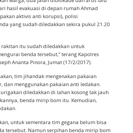
n warga, dua jalan diblokade dan arus lalu
 Dari hasil evakuasi di depan rumah Ahmad
akan aktivis anti korupsi), polisi
a yang sudah diledakkan sekira pukul 21.20
rakitan itu sudah diledakkan untuk
ngurai benda tersebut,” terang Kapolres
eph Ananta Pinora, Jumat (17/2/2017).
dakan, tim jihandak mengenakan pakaian
r, dan menggunakan pakaian anti ledakan.
urigakan diledakkan di lahan kosong tak jauh
ukannya, benda mirip bom itu. Kemudian,
edakan.
kan, untuk sementara tim gegana belum bisa
a tersebut. Namun serpihan benda mirip bom