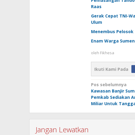
Pemasangan Tandon 
Raas
Gerak Cepat TNI-W
Ulum
Menembus Pelosok 
Enam Warga Sumenep
oleh
Fikhesa
Ikuti Kami Pada
Navigasi
Pos sebelumnya
Kawasan Banjir Sum
pos
Pemkab Sediakan A
Miliar Untuk Tangg
Jangan Lewatkan