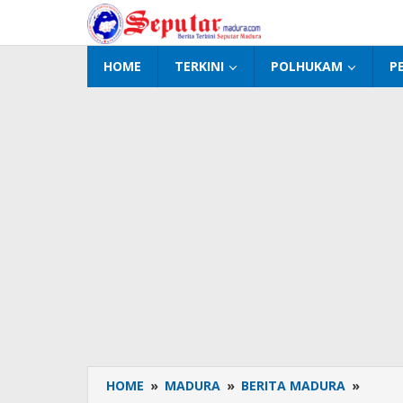
Lewati
ke
konten
HOME
TERKINI
POLHUKAM
P
HOME
»
MADURA
»
BERITA MADURA
»
Tim