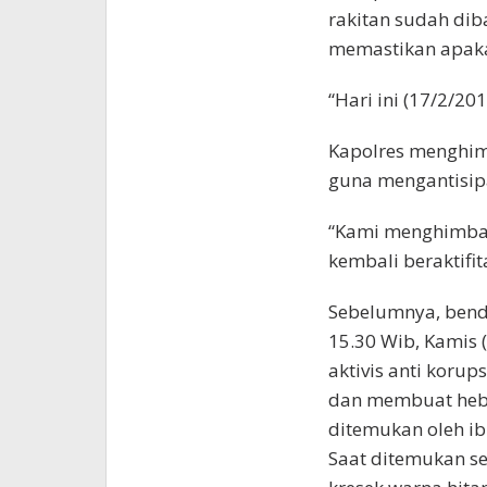
rakitan sudah di
memastikan apaka
“Hari ini (17/2/20
Kapolres menghim
guna mengantisipas
“Kami menghimbau
kembali beraktifit
Sebelumnya, benda
15.30 Wib, Kamis 
aktivis anti koru
dan membuat hebo
ditemukan oleh ib
Saat ditemukan se