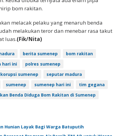
m. Ketika dibuka ternyata ada enam pipa
irip bom rakitan.
i akan melacak pelaku yang menaruh benda
sudah melakukan teror dan menebar rasa takut
t luas.
(Fik/Nita)
madura
berita sumenep
bom rakitan
hari ini
polres sumenep
i korupsi sumenep
seputar madura
sumenep
sumenep hari ini
tim gegana
kan Benda Diduga Bom Rakitan di Sumenep
n Hunian Layak Bagi Warga Batuputih