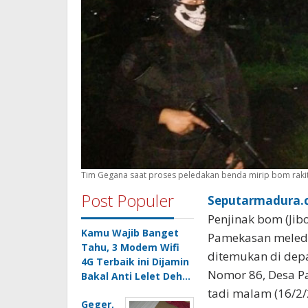
Tim Gegana saat proses peledakan benda mirip bom raki
Post Populer
Seputarmadura.c
Penjinak bom (Jib
Kamu Wajib Banget
Pamekasan meleda
Tahu, 3 Modem Wifi
ditemukan di depa
4G Terbaik ini Dijamin
Nomor 86, Desa P
Bakal Anti Lelet Deh…
tadi malam (16/2/
Geger,