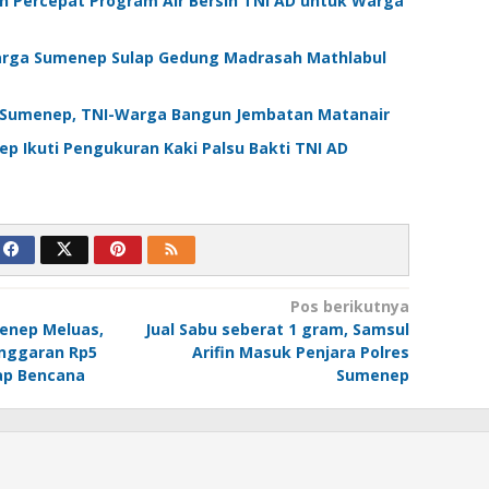
Percepat Program Air Bersih TNI AD untuk Warga
arga Sumenep Sulap Gedung Madrasah Mathlabul
Sumenep, TNI-Warga Bangun Jembatan Matanair
 Ikuti Pengukuran Kaki Palsu Bakti TNI AD
Pos berikutnya
enep Meluas,
Jual Sabu seberat 1 gram, Samsul
nggaran Rp5
Arifin Masuk Penjara Polres
ap Bencana
Sumenep