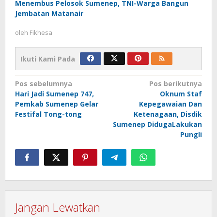
Menembus Pelosok Sumenep, TNI-Warga Bangun
Jembatan Matanair
oleh
Fikhesa
Ikuti Kami Pada
Navigasi
Pos sebelumnya
Pos berikutnya
Hari Jadi Sumenep 747,
Oknum Staf
pos
Pemkab Sumenep Gelar
Kepegawaian Dan
Festifal Tong-tong
Ketenagaan, Disdik
Sumenep DidugaLakukan
Pungli
Jangan Lewatkan