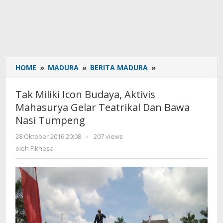
HOME
»
MADURA
»
BERITA MADURA
»
Tak
Miliki
Icon
Tak Miliki Icon Budaya, Aktivis
Budaya,
Mahasurya Gelar Teatrikal Dan Bawa
Aktivis
Nasi Tumpeng
Mahasurya
Gelar
28 Oktober 2016 20:08
oleh
-
207 views
Teatrikal
Fikhesa
oleh
Fikhesa
Dan
Bawa
Nasi
Tumpeng