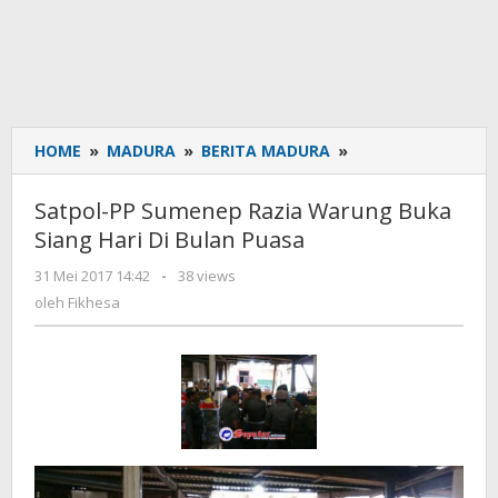
HOME
»
MADURA
»
BERITA MADURA
»
Satpol-
PP
Sumenep
Satpol-PP Sumenep Razia Warung Buka
Razia
Siang Hari Di Bulan Puasa
Warung
Buka
31 Mei 2017 14:42
oleh
-
38 views
Siang
Fikhesa
oleh
Fikhesa
Hari
Di
Bulan
Puasa