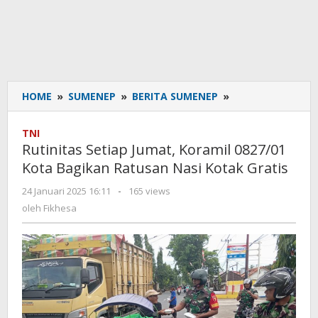
HOME
»
SUMENEP
»
BERITA SUMENEP
»
Rutinitas
Setiap
Jumat,
TNI
Koramil
Rutinitas Setiap Jumat, Koramil 0827/01
0827/01
Kota Bagikan Ratusan Nasi Kotak Gratis
Kota
Bagikan
24 Januari 2025 16:11
oleh
-
165 views
Ratusan
Fikhesa
oleh
Fikhesa
Nasi
Kotak
Gratis