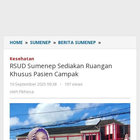
HOME
»
SUMENEP
»
BERITA SUMENEP
»
RSUD
Sumenep
Sediakan
Kesehatan
Ruangan
RSUD Sumenep Sediakan Ruangan
Khusus
Khusus Pasien Campak
Pasien
Campak
19 September 2025 09:38
oleh
-
197 views
Fikhesa
oleh
Fikhesa