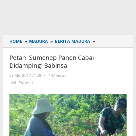
HOME
»
MADURA
»
BERITA MADURA
»
Petani
Sumenep
Panen
Petani Sumenep Panen Cabai
Cabai
Didampingi Babinsa
Didampingi
Babinsa
23 Mei 2017 21:28
oleh
-
147 views
Fikhesa
oleh
Fikhesa