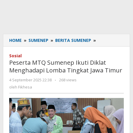
HOME
»
SUMENEP
»
BERITA SUMENEP
»
Peserta
MTQ
Sumenep
Sosial
Ikuti
Peserta MTQ Sumenep Ikuti Diklat
Diklat
Menghadapi Lomba Tingkat Jawa Timur
Menghadapi
Lomba
4 September 2025 22:38
oleh
-
268 views
Tingkat
Fikhesa
oleh
Fikhesa
Jawa
Timur