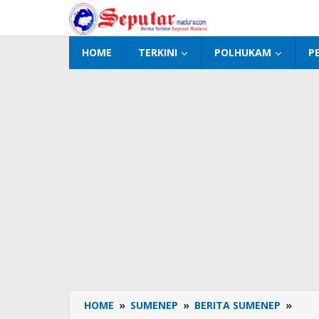
Lewati
ke
konten
HOME
TERKINI
POLHUKAM
P
HOME
»
SUMENEP
»
BERITA SUMENEP
»
Peri