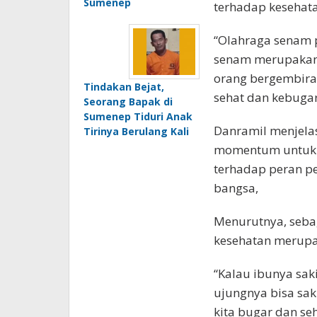
Sumenep
terhadap kesehata
“Olahraga senam p
senam merupakan
orang bergembira
Tindakan Bejat,
sehat dan kebugar
Seorang Bapak di
Sumenep Tiduri Anak
Danramil menjelask
Tirinya Berulang Kali
momentum untuk m
terhadap peran 
bangsa,
Menurutnya, seba
kesehatan merupa
“Kalau ibunya sak
ujungnya bisa sa
kita bugar dan se