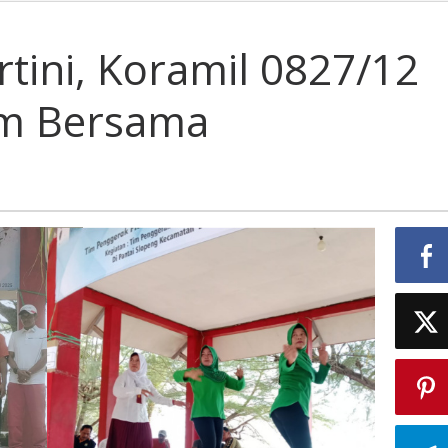
ni,
mil
rtini, Koramil 0827/12
/12
uk
am Bersama
am
sama