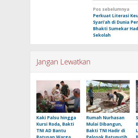
Navigasi
Pos sebelumnya
Perkuat Literasi K
pos
Syari’ah di Dunia Pe
Bhakti Sumekar Had
Sekolah
Jangan Lewatkan
Kaki Palsu hingga
Rumah Nurhasan
Kursi Roda, Bakti
Mulai Dibangun,
TNI AD Bantu
Bakti TNI Hadir di
Ratusan Warga
Pelosok Batuputih