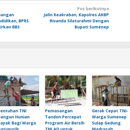
Pos berikutnya
euangan
Jalin Keakraban, Kapolres AKBP
ndidikan, BPRS
Rivanda Silaturahmi Dengan
irkan BBS
Bupati Sumenep
Sentuhan TNI
Pemasangan
Gerak Cepat TNI-
Bangun Hunian
Tandon Percepat
Warga Sumenep
Layak Bagi Warga
Program Air Bersih
Sulap Gedung
Batuputih
TNI AD untuk
Madrasah