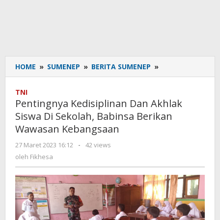
HOME
»
SUMENEP
»
BERITA SUMENEP
»
Pentingnya
Kedisiplinan
Dan
TNI
Akhlak
Pentingnya Kedisiplinan Dan Akhlak
Siswa
Siswa Di Sekolah, Babinsa Berikan
Di
Wawasan Kebangsaan
Sekolah,
Babinsa
27 Maret 2023 16:12
oleh
-
42 views
Berikan
Fikhesa
oleh
Fikhesa
Wawasan
Kebangsaan