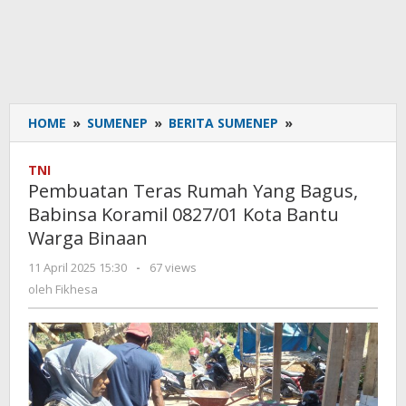
HOME
»
SUMENEP
»
BERITA SUMENEP
»
Pembuatan
Teras
Rumah
TNI
Yang
Pembuatan Teras Rumah Yang Bagus,
Bagus,
Babinsa Koramil 0827/01 Kota Bantu
Babinsa
Warga Binaan
Koramil
0827/01
11 April 2025 15:30
oleh
-
67 views
Kota
Fikhesa
oleh
Fikhesa
Bantu
Warga
Binaan