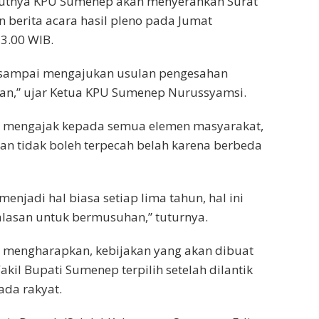
jutnya KPU Sumenep akan menyerahkan Surat
n berita acara hasil pleno pada Jumat
13.00 WIB.
 sampai mengajukan usulan pengesahan
pan,” ujar Ketua KPU Sumenep Nurussyamsi.
 mengajak kepada semua elemen masyarakat,
an tidak boleh terpecah belah karena berbeda
enjadi hal biasa setiap lima tahun, hal ini
alasan untuk bermusuhan,” tuturnya.
 mengharapkan, kebijakan yang akan dibuat
kil Bupati Sumenep terpilih setelah dilantik
ada rakyat.