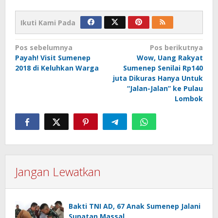
Ikuti Kami Pada
Navigasi
Pos sebelumnya
Pos berikutnya
Payah! Visit Sumenep
Wow, Uang Rakyat
pos
2018 di Keluhkan Warga
Sumenep Senilai Rp140
juta Dikuras Hanya Untuk
“Jalan-Jalan” ke Pulau
Lombok
Jangan Lewatkan
Bakti TNI AD, 67 Anak Sumenep Jalani
Sunatan Massal