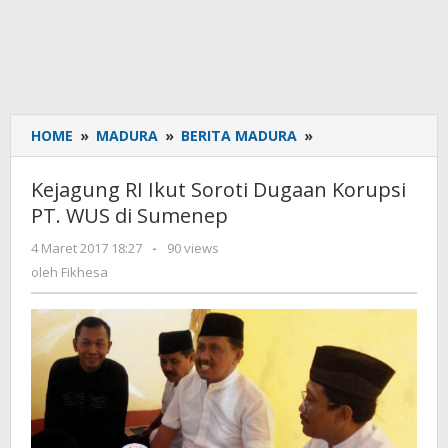
HOME
»
MADURA
»
BERITA MADURA
»
Kejagung
RI
Ikut
Kejagung RI Ikut Soroti Dugaan Korupsi
Soroti
PT. WUS di Sumenep
Dugaan
Korupsi
4 Maret 2017 18:27
oleh
-
90 views
PT.
Fikhesa
oleh
Fikhesa
WUS
di
Sumenep