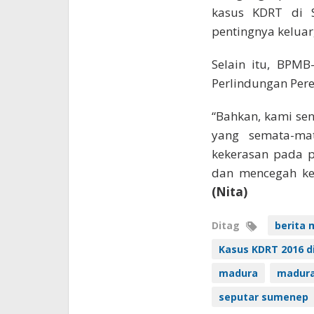
kasus KDRT di Su
pentingnya keluar
Selain itu, BPM
Perlindungan Per
“Bahkan, kami se
yang semata-ma
kekerasan pada p
dan mencegah kej
(Nita)
Ditag
berita 
Kasus KDRT 2016 
madura
madura 
seputar sumenep