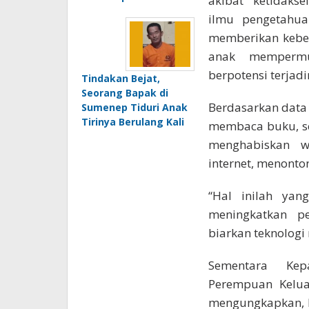
akibat ketidaks
ilmu pengetahua
memberikan kebe
anak mempermu
berpotensi terjadi
Tindakan Bejat,
Seorang Bapak di
Berdasarkan data 
Sumenep Tiduri Anak
Tirinya Berulang Kali
membaca buku, se
menghabiskan w
internet, menonto
“Hal inilah yan
meningkatkan p
biarkan teknologi 
Sementara Ke
Perempuan Kelu
mengungkapkan, l