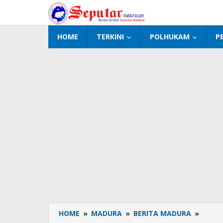
Lewati
ke
konten
HOME
TERKINI
POLHUKAM
P
HOME
»
MADURA
»
BERITA MADURA
»
Kasus