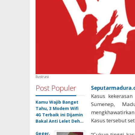
Ilustrasi
Post Populer
Seputarmadura.
Kasus kekerasan
Kamu Wajib Banget
Sumenep, Mad
Tahu, 3 Modem Wifi
mengkhawatirkan.
4G Terbaik ini Dijamin
Kasus tersebut se
Bakal Anti Lelet Deh…
Geger,
“Cukup tinggi ka