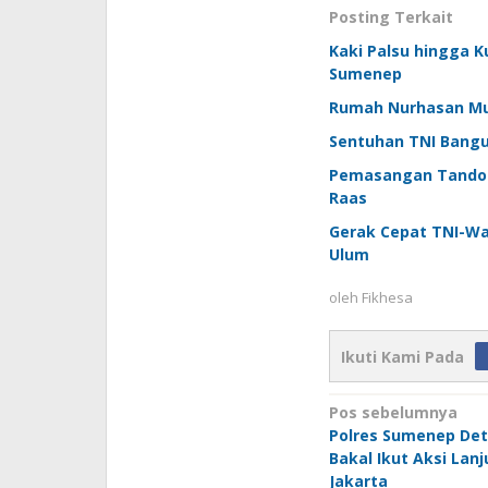
Posting Terkait
Kaki Palsu hingga K
Sumenep
Rumah Nurhasan Mula
Sentuhan TNI Bangu
Pemasangan Tandon 
Raas
Gerak Cepat TNI-W
Ulum
oleh
Fikhesa
Ikuti Kami Pada
Navigasi
Pos sebelumnya
Polres Sumenep Det
pos
Bakal Ikut Aksi Lan
Jakarta