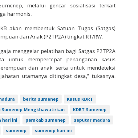
menep, melalui gencar sosialisasi terkait
ga harmonis.
B-KB akan membentuk Satuan Tugas (Satgas)
empuan dan Anak (P2TP2A) tingkat RT/RW.
ngaja menggelar pelatihan bagi Satgas P2TP2A
ta untuk mempercepat penanganan kasus
erempuan dan anak, serta untuk mendeteksi
ahatan utamanya ditingkat desa,” tukasnya.
madura
berita sumenep
Kasus KDRT
di Sumenep Mengkhawatirkan
KDRT Sumenep
hari ini
pemkab sumenep
seputar madura
sumenep
sumenep hari ini