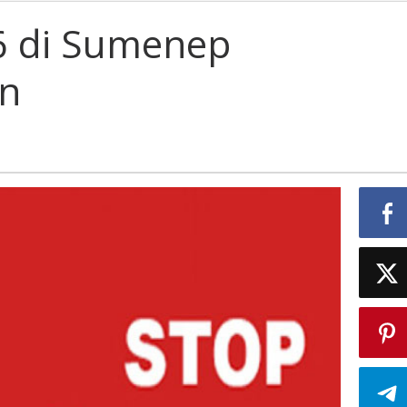
6 di Sumenep
nep
n
hawatirkan