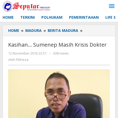
Lewati
ke
konten
HOME
TERKINI
POLHUKAM
PEMERINTAHAN
LIFE S
HOME
»
MADURA
»
BERITA MADURA
»
Kasihan...
Sumenep
Masih
Kasihan… Sumenep Masih Krisis Dokter
Krisis
Dokter
12 November 2016 22:51
oleh
-
638 views
Fikhesa
oleh
Fikhesa