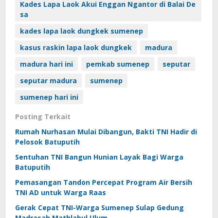
Kades Lapa Laok Akui Enggan Ngantor di Balai De
sa
kades lapa laok dungkek sumenep
kasus raskin lapa laok dungkek
madura
madura hari ini
pemkab sumenep
seputar
seputar madura
sumenep
sumenep hari ini
Posting Terkait
Rumah Nurhasan Mulai Dibangun, Bakti TNI Hadir di
Pelosok Batuputih
Sentuhan TNI Bangun Hunian Layak Bagi Warga
Batuputih
Pemasangan Tandon Percepat Program Air Bersih
TNI AD untuk Warga Raas
Gerak Cepat TNI-Warga Sumenep Sulap Gedung
Madrasah Mathlabul Ulum