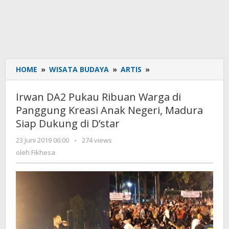
HOME
»
WISATA BUDAYA
»
ARTIS
»
Irwan
DA2
Pukau
Irwan DA2 Pukau Ribuan Warga di
Ribuan
Panggung Kreasi Anak Negeri, Madura
Warga
Siap Dukung di D’star
di
Panggung
23 Juni 2019 06:00
oleh
-
274 views
Kreasi
Fikhesa
oleh
Fikhesa
Anak
Negeri,
Madura
Siap
Dukung
di
D'star