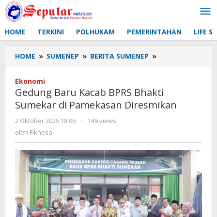
Lewati
ke
konten
HOME
TERKINI
POLHUKAM
PEMERINTAHAN
LIFE S
HOME
»
SUMENEP
»
BERITA SUMENEP
»
Gedung
Baru
Kacab
Ekonomi
BPRS
Gedung Baru Kacab BPRS Bhakti
Bhakti
Sumekar di Pamekasan Diresmikan
Sumekar
di
2 Oktober 2025 18:06
oleh
-
149 views
Pamekasan
Fikhesa
oleh
Fikhesa
Diresmikan