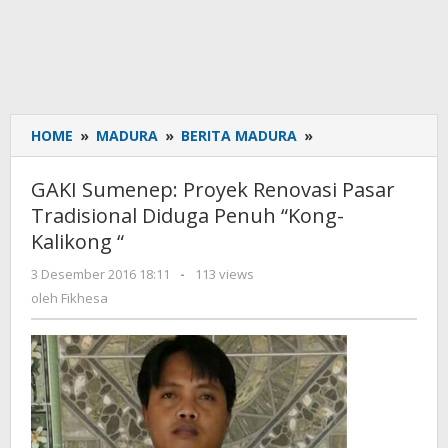
HOME
»
MADURA
»
BERITA MADURA
»
GAKI
Sumenep:
Proyek
GAKI Sumenep: Proyek Renovasi Pasar
Renovasi
Tradisional Diduga Penuh “Kong-
Pasar
Kalikong “
Tradisional
Diduga
3 Desember 2016 18:11
oleh
-
113 views
Penuh
Fikhesa
oleh
Fikhesa
“Kong-
Kalikong
“