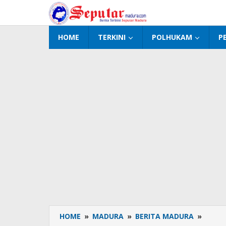
Lewati
ke
konten
HOME
TERKINI
POLHUKAM
P
HOME
»
MADURA
»
BERITA MADURA
»
Danra