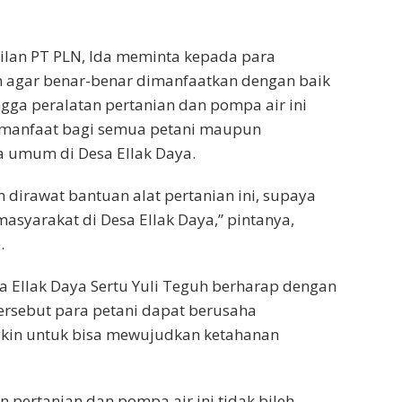
kilan PT PLN, Ida meminta kepada para
 agar benar-benar dimanfaatkan dengan baik
ngga peralatan pertanian dan pompa air ini
rmanfaat bagi semua petani maupun
 umum di Desa Ellak Daya.‎
n dirawat bantuan alat pertanian ini, supaya
asyarakat di Desa Ellak Daya,” pintanya,
.
a Ellak Daya Sertu Yuli Teguh berharap dengan
ersebut para petani dapat berusaha
in untuk bisa mewujudkan ketahanan
n pertanian dan pompa air ini tidak bileh