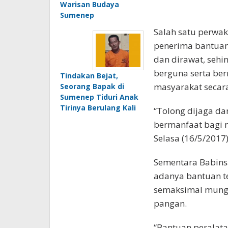
Warisan Budaya
Sumenep
‎Salah satu perwa
penerima bantuan
dan dirawat, sehi
berguna serta be
Tindakan Bejat,
masyarakat secara
Seorang Bapak di
Sumenep Tiduri Anak
Tirinya Berulang Kali
“Tolong dijaga da
bermanfaat bagi m
Selasa (16/5/2017)
‎Sementara Babins
adanya bantuan t
semaksimal mungk
pangan.
“Bantuan peralata