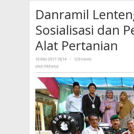
Lente
Sume
Danramil Lente
Kawal
Sosial
Sosialisasi dan
dan
Penye
Bantu
Alat Pertanian
Alat
Perta
16 Mei 2017 18:14
oleh
-
129 views
Fikhesa
oleh
Fikhesa