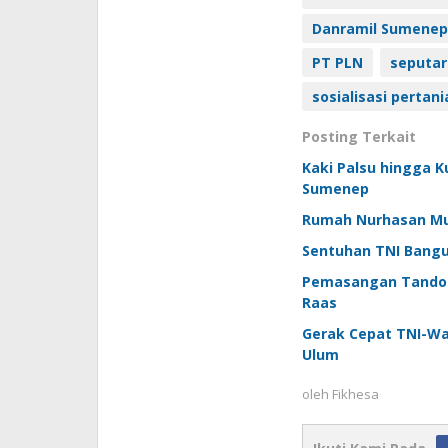
Danramil Sumenep
PT PLN
seputa
sosialisasi perta
Posting Terkait
Kaki Palsu hingga K
Sumenep
Rumah Nurhasan Mula
Sentuhan TNI Bangu
Pemasangan Tandon 
Raas
Gerak Cepat TNI-W
Ulum
oleh
Fikhesa