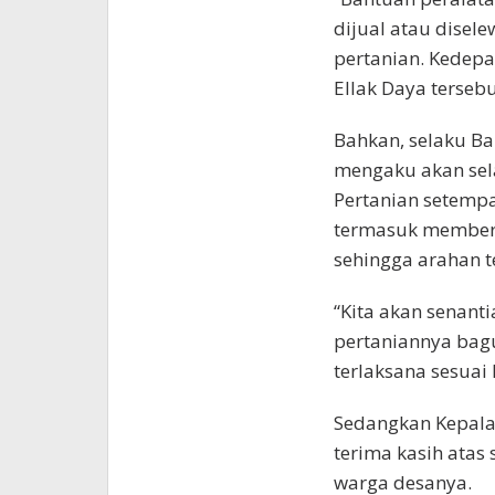
dijual atau disel
pertanian. Kedepa
Ellak Daya tersebu
Bahkan, selaku ‎Ba
mengaku akan sel
Pertanian setemp
termasuk memberi
sehingga arahan t
“Kita akan senant
pertaniannya bag
terlaksana sesuai
Sedangkan Kepala
terima kasih ata
warga desanya.