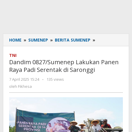
HOME
»
SUMENEP
»
BERITA SUMENEP
»
Dandim
0827/Sumenep
Lakukan
TNI
Panen
Dandim 0827/Sumenep Lakukan Panen
Raya
Raya Padi Serentak di Saronggi
Padi
Serentak
7 April 2025 15:24
oleh
-
135 views
di
Fikhesa
oleh
Fikhesa
Saronggi